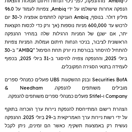
ל-
Ambiq
מההנפקה, לפני ניכוי הנחות חיתום ועמלות והוצאות
הנפקה אחרות שישולמו על ידי
Ambiq
, צפויות לעמוד על 96.0
מיליון דולר. בנוסף,
Ambiq
העניקה לחתמים אופציה ל-30 יום
לרכוש עד 600,000 מניות נוספות (אך ורק כדי לכסות הקצאות
יתר, אם ישנן) של המניות הרגילות שלה במחיר ההנפקה
הראשונית לציבור, בניכוי הנחות חיתום ועמלות. המניות צפויות
להתחיל להיסחר בבורסת ניו יורק תחת הסימול "AMBQ" ב-30
ביולי 2025, וההנפקה צפויה להיסגר ב-31 ביולי 2025, בכפוף
לעמידה בתנאי הסגירה המקובלים.
BofA
Securities
ובנק ההשקעות UBS פועלים כמנהלי ספרים
מובילים משותפים להנפקה.
Needham
&
Company
ו-
Stifel
פועלים כמנהלי ספרים משותפים להנפקה.
הצהרת רישום המתייחסת להנפקת ניירות ערך הוכרזה בתוקף
על ידי רשות ניירות ערך האמריקאית ב-29 ביולי 2025. ההנפקה
נעשית רק באמצעות תשקיף. כאשר הם זמינים, ניתן לקבל