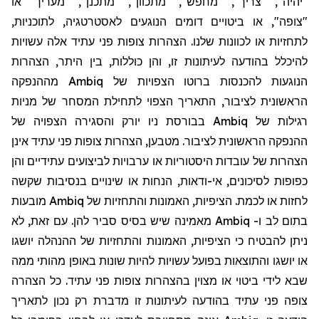
"יהיה", "צריך", "מחפש", "מתכוון", "מתכנן", "מעריך" או
"צופה", או ביטויים דומים הנוגעים לאסטרטגיה, לתוכניות,
לתחזיות או לכוונות שלנו. הצהרות צופות פני עתיד אלה עשויות
להיכלל בהודעה לעיתונות זו, והן כוללות, בין היתר, הצהרות
הנוגעות להכנסות ברוטו הצפויות של
Ambiq
מההנפקה
הראשונית לציבור, התאריך הצפוי לתחילת המסחר של מניות
רגילות של
Ambiq
בבורסת ניו יורק והסגירה הצפויה של
ההנפקה הראשונית לציבור. מטבען, הצהרות צופות פני עתיד אינן
הצהרות של עובדות היסטוריות או ערבויות לביצועים עתידיים והן
כפופות לסיכונים, אי-ודאות, הנחות או שינויים בנסיבות שקשה
לחזות או לכמת. הציפיות, האמונות והתחזיות של
Ambiq
מובעות
בתום לב
ו-
Ambiq
מאמי
נה
שיש בסיס סביר להן. עם זאת, לא
ניתן להבטיח כי הציפיות, האמונות והתחזיות של ההנהלה יושגו
או יושגו והתוצאות בפועל עשויות להיות שונות באופן מהותי ממה
שבא לידי ביטוי או מצוין בהצהרות צופות פני עתיד. כל הצהרה
צופה פני עתיד בהודעה לעיתונות זו מדברת רק נכון לתאריך