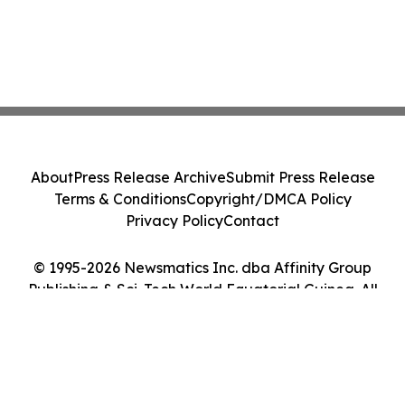
About
Press Release Archive
Submit Press Release
Terms & Conditions
Copyright/DMCA Policy
Privacy Policy
Contact
© 1995-2026 Newsmatics Inc. dba Affinity Group
Publishing & Sci-Tech World Equatorial Guinea. All
Rights Reserved.
Cookie Settings / Your Privacy Choices