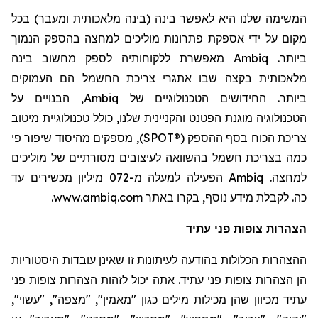
המשימה שלנו היא לאפשר
בינה
(בינה מלאכותית ומעבר) בכל
מקום על ידי אספקת פתרונות מוליכים למחצה בהספק הנמוך
ביותר.
Ambiq
מאפשר
ת
ללקוחותי
ה
לספק מחשוב בינה
מלאכותית בקצה שבו אתגרי צריכת החשמל הם העמוקים
ביותר. החידושים הטכנולוגיים
של
Ambiq
, הבנויים על
הטכנולוגיה מוגנת הפטנט והקניינית שלנו, כולל טכנולוגיית מיטוב
צריכת הכוח בסף ההספק (
SPOT®
), מספקים מהיסוד שיפור
פי
כמה
בצריכת חשמל בהשוואה לעיצובים מסורתיים של מוליכים
למחצה.
Ambiq
הפעילה למעלה
מ-2
7
0 מיליון מכשירים
עד
כה
. לקבלת מידע נוסף, בקרו באתר
www.ambiq.com
.
הצהרות צופות פני עתיד
ההצהרות הכלולות בהודעה לעיתונות זו שאינן עובדות היסטוריות
הן הצהרות צופות פני עתיד. אתה יכול לזהות הצהרות צופות פני
עתיד מכיוון שהן מכילות מילים כגון "מאמין", "מצפה", "עשוי",