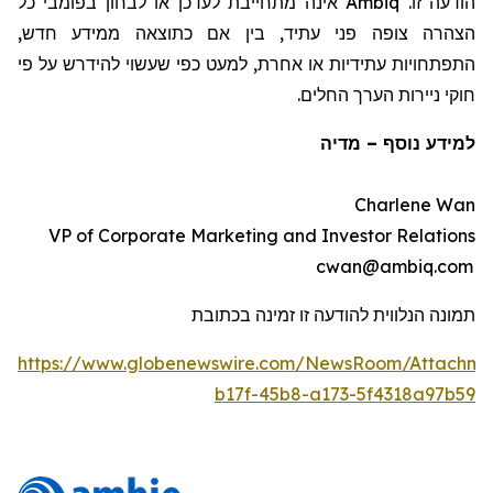
הודעה זו.
Ambiq
אינה מתחייבת לעדכן או לבחון בפומבי כל
הצהרה צופה פני עתיד, בין אם כתוצאה ממידע חדש,
התפתחויות עתידיות או אחרת, למעט כפי שעשוי להידרש על פי
חוקי ניירות הערך החלים.
למידע נוסף
–
מדיה
Charlene Wan
VP of Corporate Marketing and Investor Relations
cwan@ambiq.com
תמונה הנלווית להודעה זו זמינה בכתובת
https://www.globenewswire.com/NewsRoom/Attachm
b17f-45b8-a173-5f4318a97b59