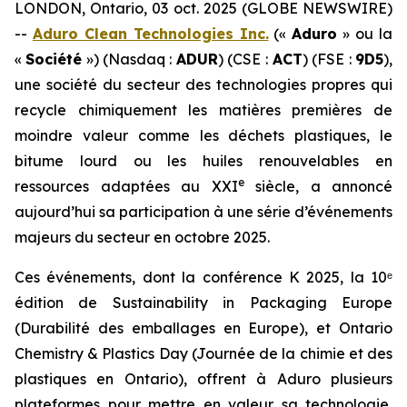
LONDON, Ontario, 03 oct. 2025 (GLOBE NEWSWIRE)
--
Aduro Clean Technologies Inc.
(«
Aduro
» ou la
«
Société
») (Nasdaq :
ADUR
) (CSE :
ACT
) (FSE :
9D5
),
une société du secteur des technologies propres qui
recycle chimiquement les matières premières de
moindre valeur comme les déchets plastiques, le
bitume lourd ou les huiles renouvelables en
e
ressources adaptées au XXI
siècle, a annoncé
aujourd’hui sa participation à une série d’événements
majeurs du secteur en octobre 2025.
Ces événements, dont la conférence K 2025, la 10ᵉ
édition de Sustainability in Packaging Europe
(Durabilité des emballages en Europe), et Ontario
Chemistry & Plastics Day (Journée de la chimie et des
plastiques en Ontario), offrent à Aduro plusieurs
plateformes pour mettre en valeur sa technologie,