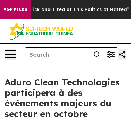
 Are Sick and Tired of This Politics of Hatred”
The St
AGP PICKS
Aduro Clean Technologies
participera à des
événements majeurs du
secteur en octobre